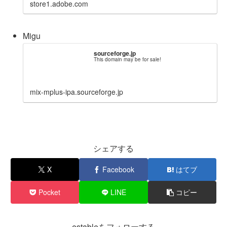
store1.adobe.com
Migu
sourceforge.jp
This domain may be for sale!
mix-mplus-ipa.sourceforge.jp
シェアする
X
Facebook
はてブ
Pocket
LINE
コピー
estableをフォローする