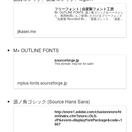
フリーフォント | 自家製フォント工房
M+ OUTLINE FONTS, 源ノ角ゴシックをベースとし
た、商用利用にもご使用いただけるフリーフォント
「自家製 Rounded M+」「源真ゴシック」「源柔ゴ
シック」「Mgen+」「Rounded Mgen+」を頒布し
ています。
jikasei.me
M+ OUTLINE FONTS
sourceforge.jp
This domain may be for sale!
mplus-fonts.sourceforge.jp
源ノ角ゴシック (Source Hans Sans)
http://store1.adobe.com/cfusion/store/ht
ml/index.cfm?store=OLS-
JP&event=displayFontPackage&code=1
967